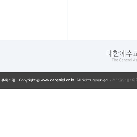
총회소개
Copyright ©
www.gapeniel.or.kr.
All rights reserved.
/ 저작권안내 :
이