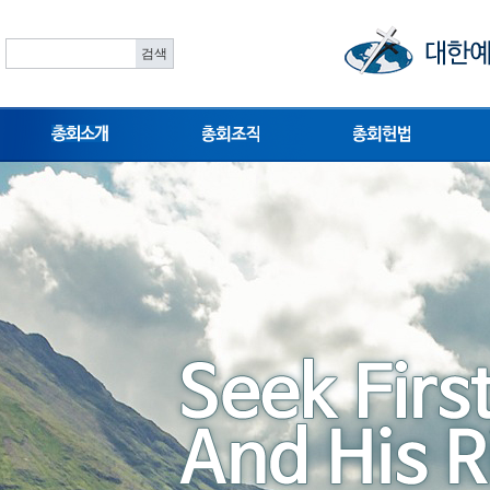
총회소개
총회조직
총회헌법